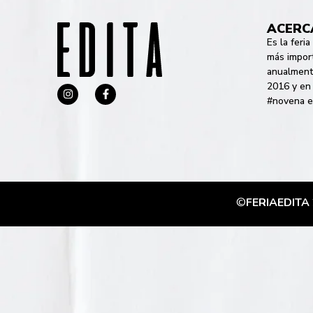
ACERC
Es la feri
más import
anualment
2016 y en
#novena e
©
FERIAEDITA